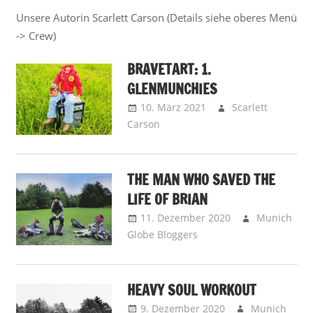
Unsere Autorin Scarlett Carson (Details siehe oberes Menü
-> Crew)
BRAVETART: 1.
GLENMUNCHIES
10. März 2021
Scarlett
Carson
Away is Away –
Reisenotizen
,
Bigger than
Death – Storys
THE MAN WHO SAVED THE
LIFE OF BRIAN
11. Dezember 2020
Munich
Globe Bloggers
Brainbooster -
Kopfnüsse
,
Chatalot -
MGBs Tafelrunde
HEAVY SOUL WORKOUT
9. Dezember 2020
Munich