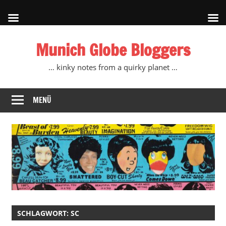
Zum
Munich Globe Bloggers
Inhalt
springen
… kinky notes from a quirky planet …
MENÜ
SCHLAGWORT:
SC