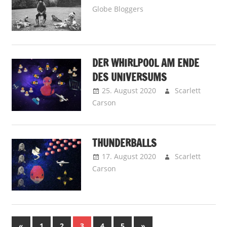
Globe Bloggers
Brainbooster -
Kopfnüsse
,
Chatalot -
MGBs Tafelrunde
,
Vitamin R - Respekt,
Dude!
DER WHIRLPOOL AM ENDE
DES UNIVERSUMS
25. August 2020
Scarlett
Carson
Bigger than Death – Storys
THUNDERBALLS
17. August 2020
Scarlett
Carson
Bigger than Death – Storys
Seitennummerierung
Vorherige
Nächste
«
1
2
3
4
5
»