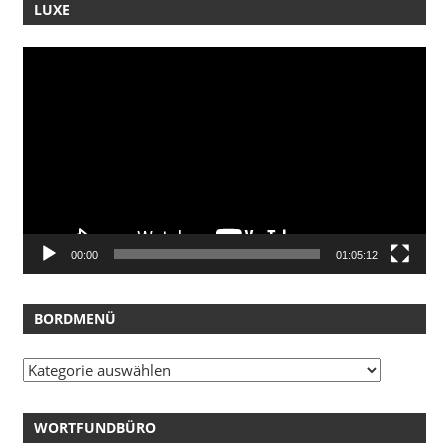
LUXE
Video-
Player
00:00
01:05:12
BORDMENÜ
Bordmenü
WORTFUNDBÜRO