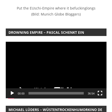
Put the EUschi-Empire where it befuckinglongs
(Bild: Munich Globe Bloggers)
DROWNING EMPIRE – PASCAL SCHENKT EIN
Video-
Player
00:00
36:54
MICHAEL LÜDERS – WÜSTENTROCKENHUMORKINO DE