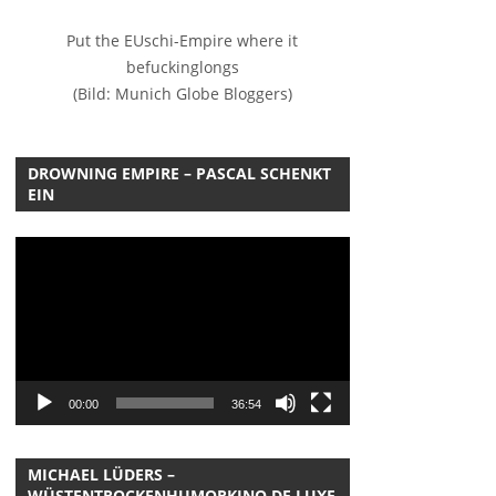
Put the EUschi-Empire where it
befuckinglongs
(Bild: Munich Globe Bloggers)
sse
,
Vitamin R - Respekt, Dude!
DROWNING EMPIRE – PASCAL SCHENKT
EIN
Video-
Player
00:00
36:54
MICHAEL LÜDERS –
WÜSTENTROCKENHUMORKINO DE LUXE