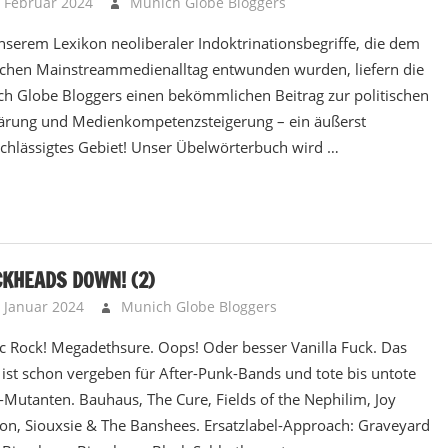
. Februar 2024
Munich Globe Bloggers
Brainbooster - Ko
nserem Lexikon neoliberaler Indoktrinationsbegriffe, die dem
chen Mainstreammedienalltag entwunden wurden, liefern die
h Globe Bloggers einen bekömmlichen Beitrag zur politischen
ärung und Medienkompetenzsteigerung – ein äußerst
chlässigtes Gebiet! Unser Übelwörterbuch wird …
KHEADS DOWN! (2)
. Januar 2024
Munich Globe Bloggers
Brainbooster - Kop
c Rock! Megadethsure. Oops! Oder besser Vanilla Fuck. Das
 ist schon vergeben für After-Punk-Bands und tote bis untote
Mutanten. Bauhaus, The Cure, Fields of the Nephilim, Joy
ion, Siouxsie & The Banshees. Ersatzlabel-Approach: Graveyard