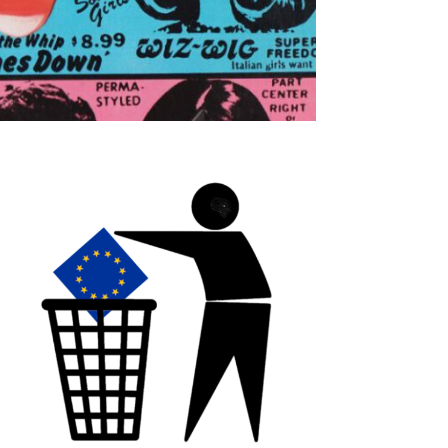
ockidockie - Spottartikel