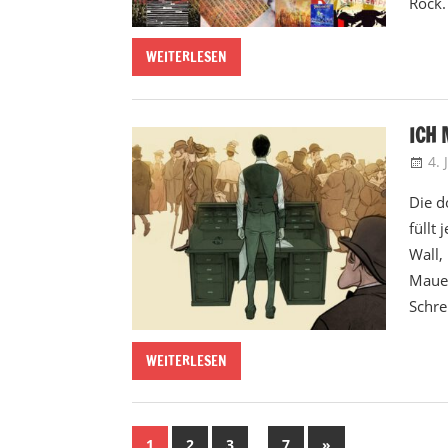
Rock.
WEITERLESEN
ICH 
4.
Die d
füllt
Wall,
Mauer
Schre
WEITERLESEN
Seitennummerierung
…
Nächste
1
2
3
7
»