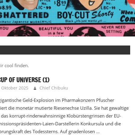
ir cool finden.
UP OF UNIVERSE (1)
. Oktober 2025
Chief Chibuku
Brainbooster - Kopfnüsse
,
M
gigantische Geld-Explosion im Pharmakonzern Pfuscher
iert die monetär mutierte Riesenechse Uzilla. Sie hat gewaltige
 das korrupt-rinderwahnsinnige Klobürstengrinsen der EU-
ssionspräsidenten-Laien-Darstellerin Konkursula und die
örungskraft des Todessterns. Auf gnadenlosen …