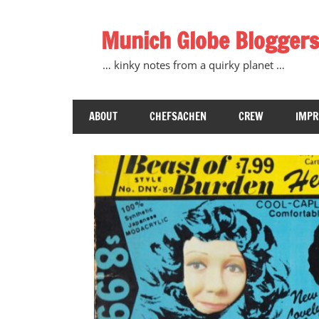
Zum
Inhalt
Munich Globe Bloggers
springen
… kinky notes from a quirky planet …
ABOUT
CHEFSACHEN
CREW
IMP