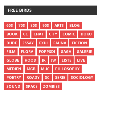
FREE BIRDS
60S
70S
80S
90S
ARTS
BLOG
BOOK
CC
CHAT
CITY
COMIC
DOKU
DUDE
ESSAY
EXHI
FAUNA
FICTION
nüsse
FILM
FLORA
FOPPSDI
GAGA
GALERIE
GLOBE
HOOD
JR
JW
LISTE
LIVE
MEDIEN
MGB
MUC
PHILOSOPHY
POETRY
ROADY
SC
SERIE
SOCIOLOGY
SOUND
SPACE
ZOMBIES