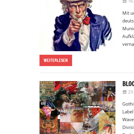
16
Mit u
deuts
Munic
Aufkl
verna
WEITERLESEN
BLOC
23
Gothi
Label
Wave-
Divis