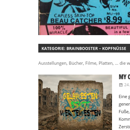
KATEGORIE:
BRAINBOOSTER – KOPFNÜSSE
Ausstellungen, Bücher, Filme, Platten, … die w
MY C
24
Eine 
gener
Füße,
Kommi
Zerst