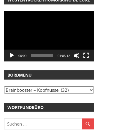
pfnüsse
,
Mockidockie - Spottartikel
Video-
Player
00:00
01:05:12
BORDMENÜ
Bordmenü
fnüsse
WORTFUNDBÜRO