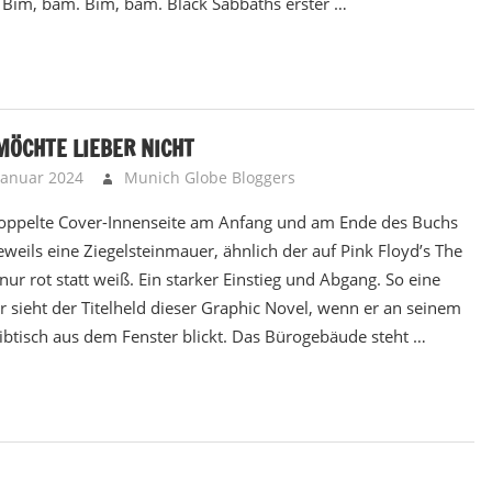
 Bim, bam. Bim, bam. Black Sabbaths erster …
MÖCHTE LIEBER NICHT
 Januar 2024
Munich Globe Bloggers
Brainbooster - Kopf
oppelte Cover-Innenseite am Anfang und am Ende des Buchs
 jeweils eine Ziegelsteinmauer, ähnlich der auf Pink Floyd’s The
 nur rot statt weiß. Ein starker Einstieg und Abgang. So eine
 sieht der Titelheld dieser Graphic Novel, wenn er an seinem
ibtisch aus dem Fenster blickt. Das Bürogebäude steht …