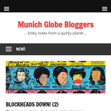
Zum
Munich Globe Bloggers
Inhalt
springen
… kinky notes from a quirky planet …
MENÜ
BLOCKHEADS DOWN! (2)