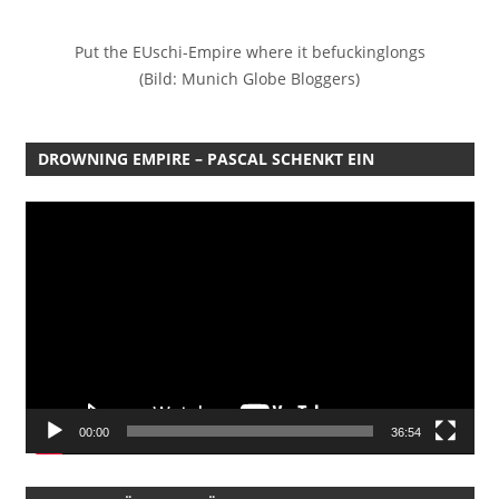
Put the EUschi-Empire where it befuckinglongs
(Bild: Munich Globe Bloggers)
DROWNING EMPIRE – PASCAL SCHENKT EIN
Video-
Player
00:00
36:54