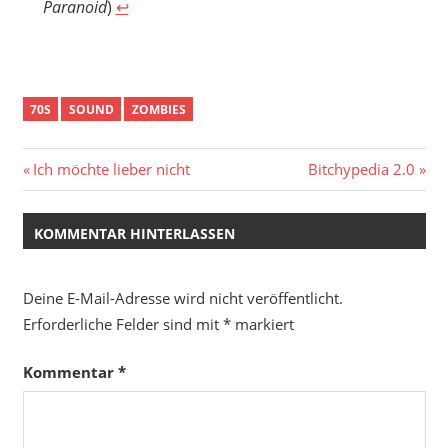
Paranoid
)
↩︎
70S
SOUND
ZOMBIES
Beitragsnavigation
Vorheriger
Nächster
Ich möchte lieber nicht
Bitchypedia 2.0
Beitrag:
Beitrag:
KOMMENTAR HINTERLASSEN
Deine E-Mail-Adresse wird nicht veröffentlicht.
Erforderliche Felder sind mit
*
markiert
Kommentar
*