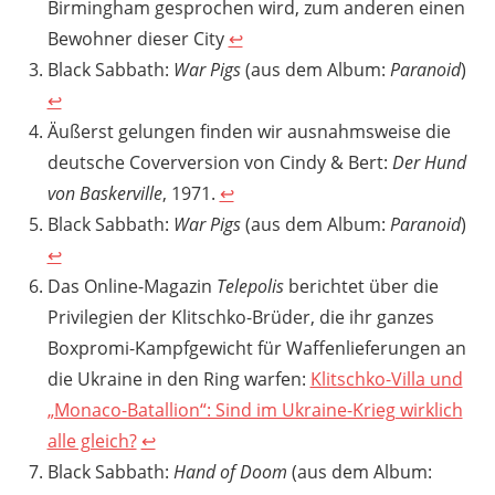
Birmingham gesprochen wird, zum anderen einen
Bewohner dieser City
↩︎
Black Sabbath:
War Pigs
(aus dem Album:
Paranoid
)
↩︎
Äußerst gelungen finden wir ausnahmsweise die
deutsche Coverversion von Cindy & Bert:
Der Hund
von Baskerville
, 1971.
↩︎
Black Sabbath:
War Pigs
(aus dem Album:
Paranoid
)
↩︎
Das Online-Magazin
Telepolis
berichtet über die
Privilegien der Klitschko-Brüder, die ihr ganzes
Boxpromi-Kampfgewicht für Waffenlieferungen an
die Ukraine in den Ring warfen:
Klitschko-Villa und
„Monaco-Batallion“: Sind im Ukraine-Krieg wirklich
alle gleich?
↩︎
Black Sabbath:
Hand of Doom
(aus dem Album: