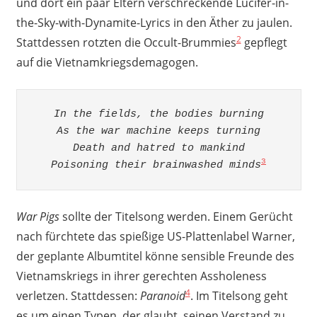
und dort ein paar Eltern verschreckende Lucifer-in-
the-Sky-with-Dynamite-Lyrics in den Äther zu jaulen.
2
Stattdessen rotzten die Occult-Brummies
gepflegt
auf die Vietnamkriegsdemagogen.
In the fields, the bodies burning

As the war machine keeps turning

Death and hatred to mankind

3
Poisoning their brainwashed minds
War Pigs
sollte der Titelsong werden. Einem Gerücht
nach fürchtete das spießige US-Plattenlabel Warner,
der geplante Albumtitel könne sensible Freunde des
Vietnamskriegs in ihrer gerechten Assholeness
4
verletzen. Stattdessen:
Paranoid
. Im Titelsong geht
es um einen Typen, der glaubt, seinen Verstand zu