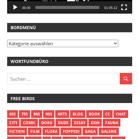
00:00
01:05:12
BORDMENÜ
Bordmenü
WORTFUNDBÜRO
FREE BIRDS
60S
70S
80S
90S
ARTS
BLOG
BOOK
CC
CHAT
CITY
COMIC
DOKU
DUDE
ESSAY
EXHI
FAUNA
FICTION
FILM
FLORA
FOPPSDI
GAGA
GALERIE