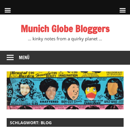
Zum
Munich Globe Bloggers
Inhalt
springen
… kinky notes from a quirky planet …
MENÜ
SCHLAGWORT:
BLOG