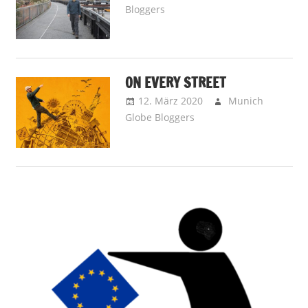
Bloggers
Hey Dude! – Unser
Special-Guests-Couching
,
Lokus Pokus - Place Spotting
ON EVERY STREET
12. März 2020
Munich
Globe Bloggers
Brainbooster -
Kopfnüsse
,
Lokus
Pokus - Place Spotting