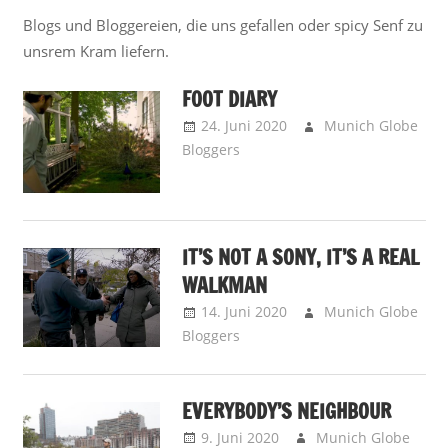
Blogs und Bloggereien, die uns gefallen oder spicy Senf zu
unsrem Kram liefern.
FOOT DIARY
24. Juni 2020
Munich Globe
Bloggers
Hey Dude! – Unser
Special-Guests-Couching
,
Lokus Pokus - Place Spotting
IT’S NOT A SONY, IT’S A REAL
WALKMAN
14. Juni 2020
Munich Globe
Bloggers
Hey Dude! – Unser
Special-Guests-Couching
,
Lokus Pokus - Place Spotting
EVERYBODY’S NEIGHBOUR
9. Juni 2020
Munich Globe