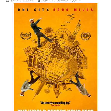
12. März 2020
Munich Globe Bloggers
Brainbooster -
Kopfnüsse
,
Lokus Pokus -
Place Spotting