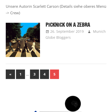
Unsere Autorin Scarlett Carson (Details siehe oberes Menü
-> Crew)
PICKNICK ON A ZEBRA
26. September 2019
Munich
Globe Bloggers
Brainbooster -
Kopfnüsse
,
Chatalot -
MGBs Tafelrunde
Seitennummerierung
Vorherige
…
«
1
3
4
5
Beiträge
der
Beiträge