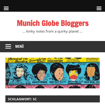
Zum
Munich Globe Bloggers
Inhalt
springen
… kinky notes from a quirky planet …
MENÜ
SCHLAGWORT:
SC