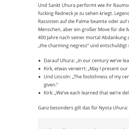
Und Sankt Uhura performt wie ihr Raumschi
fucking Redneck je zu sehen kriegt. Legen
Rassisten auf die Palme beamte oder auf
Menschen, aber ein großer Move für die M
400 Jahre nach seiner mortal Abdankung di
„the charming negress“ und entschuldigt s
Darauf Uhura: „In our century we’ve lea
Kirk, etwas verwirrt: „May I present ou
Und Lincoln: „The foolishness of my c
given.“
Kirk: „We’ve each learned that we’re de
Ganz besonders gilt das für Nyota Uhura: