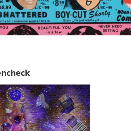
Fitparade - Die MGB-Charts
encheck