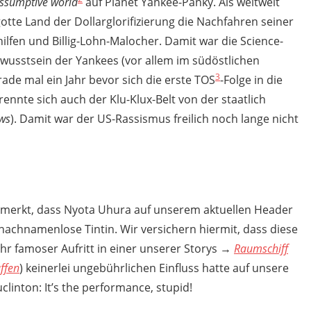
ssumptive world
auf Planet Yankee-Panky. Als weltweit
tte Land der Dollarglorifizierung die Nachfahren seiner
hilfen und Billig-Lohn-Malocher. Damit war die Science-
sstsein der Yankees (vor allem im südöstlichen
3
erade mal ein Jahr bevor sich die erste TOS
-Folge in die
nte sich auch der Klu-Klux-Belt von der staatlich
aws
). Damit war der US-Rassismus freilich noch lange nicht
merkt, dass Nyota Uhura auf unserem aktuellen Header
achnamenlose Tintin. Wir versichern hiermit, dass diese
ihr famoser Aufritt in einer unserer Storys →
Raumschiff
affen
) keinerlei ungebührlichen Einfluss hatte auf unsere
inton: It’s the performance, stupid!