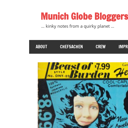
Zum
Inhalt
Munich Globe Bloggers
springen
… kinky notes from a quirky planet …
ABOUT
CHEFSACHEN
CREW
IMP