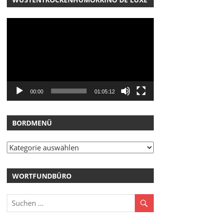
Video-
Player
00:00
01:05:12
BORDMENÜ
Bordmenü
WORTFUNDBÜRO