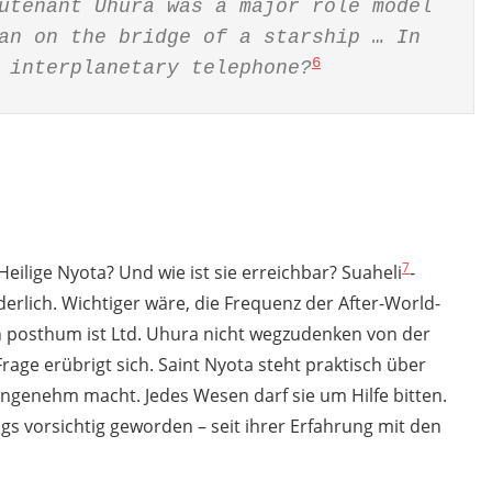
utenant Uhura was a major role model 
an on the bridge of a starship … In 
6
 interplanetary telephone?
7
eilige Nyota? Und wie ist sie erreichbar? Suaheli
-
rderlich. Wichtiger wäre, die Frequenz der After-World-
ch posthum ist Ltd. Uhura nicht wegzudenken von der
Frage erübrigt sich. Saint Nyota steht praktisch über
angenehm macht. Jedes Wesen darf sie um Hilfe bitten.
ings vorsichtig geworden – seit ihrer Erfahrung mit den