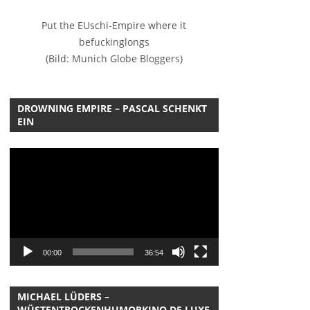
Put the EUschi-Empire where it
befuckinglongs
(Bild: Munich Globe Bloggers)
DROWNING EMPIRE – PASCAL SCHENKT
EIN
Video-
Player
00:00
36:54
MICHAEL LÜDERS –
WÜSTENTROCKENHUMORKINO DE LUXE