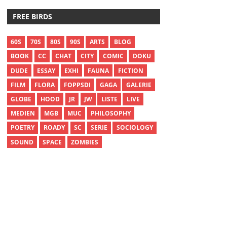
FREE BIRDS
60S
70S
80S
90S
ARTS
BLOG
BOOK
CC
CHAT
CITY
COMIC
DOKU
DUDE
ESSAY
EXHI
FAUNA
FICTION
FILM
FLORA
FOPPSDI
GAGA
GALERIE
GLOBE
HOOD
JR
JW
LISTE
LIVE
MEDIEN
MGB
MUC
PHILOSOPHY
POETRY
ROADY
SC
SERIE
SOCIOLOGY
SOUND
SPACE
ZOMBIES