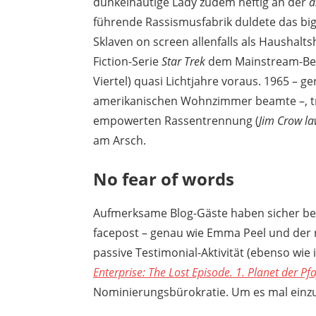
dunkelhäutige Lady zudem heftig an der
a
führende Rassismusfabrik duldete das bigo
Sklaven on screen allenfalls als Haushalts
Fiction-Serie
Star Trek
dem Mainstream-Bewu
Viertel) quasi Lichtjahre voraus. 1965 – g
amerikanischen Wohnzimmer beamte –, tren
empowerten Rassentrennung (
Jim Crow l
am Arsch.
No fear of words
Aufmerksame Blog-Gäste haben sicher be
facepost – genau wie Emma Peel und der n
passive Testimonial-Aktivität (ebenso wie 
Enterprise: The Lost Episode. 1. Planet der Pf
Nominierungsbürokratie. Um es mal einzucl