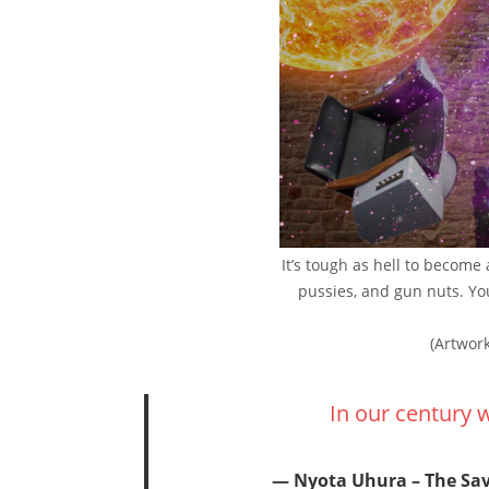
It’s tough as hell to become
pussies, and gun nuts. You’
(Artwor
In our century 
Nyota Uhura –
The Sa