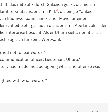
ff, das mit Sol 7 durch Galaxien gurkt, die nie ein
4
där ihre Knutschszene mit Kirk
, die einige Yankee-
 den Baumwollbaum. Ein kleiner Move für einen
5
enschheit. Sehr geil auch die Szene mit Abe Lincoln
, der
e Enterprise besucht. Als er Uhura sieht, nennt er sie
ich sogleich für seine Wortwahl.
rned not to fear words.“
r communication officer, Lieutenant Uhura.“
entury had made me apologizing where no offense was
lighted with what we are.“