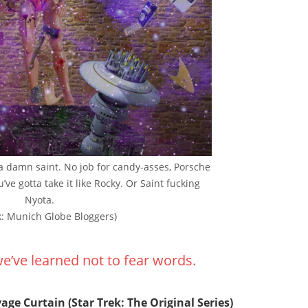
 a damn saint. No job for candy-asses, Porsche
ve gotta take it like Rocky. Or Saint fucking
Nyota.
k: Munich Globe Bloggers)
we’ve learned not to fear words.
vage Curtain
(Star Trek: The Original Series)