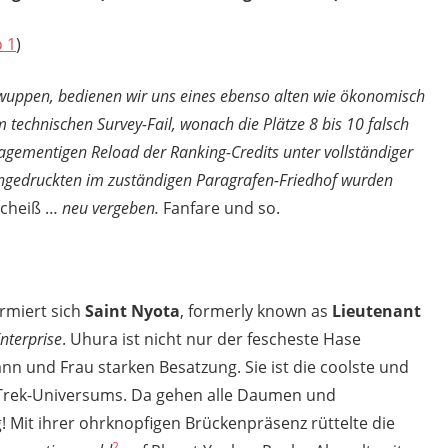
 1
)
wuppen, bedienen wir uns eines ebenso alten wie ökonomisch
m technischen Survey-Fail, wonach die Plätze 8 bis 10 falsch
gementigen Reload der Ranking-Credits unter vollständiger
ingedruckten im zuständigen Paragrafen-Friedhof wurden
Scheiß …
neu vergeben.
Fanfare und so.
rmiert sich
Saint Nyota
, formerly known as
Lieutenant
nterprise
. Uhura ist nicht nur der fescheste Hase
ann und Frau starken Besatzung. Sie ist die coolste und
-Trek-Universums. Da gehen alle Daumen und
! Mit ihrer ohrknopfigen Brückenpräsenz rüttelte die
2