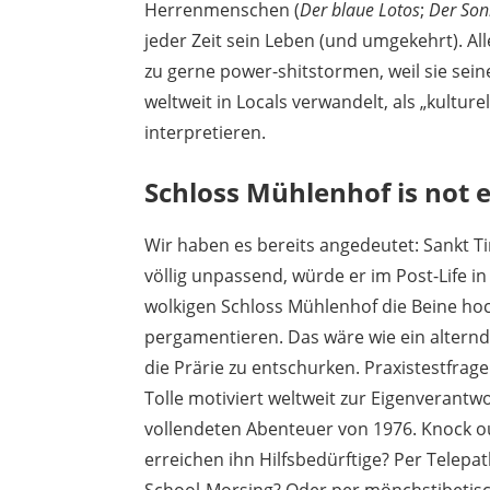
Herrenmenschen (
Der blaue Lotos
;
Der So
jeder Zeit sein Leben (und umgekehrt). A
zu gerne power-shitstormen, weil sie sein
weltweit in Locals verwandelt, als „kultur
interpretieren.
Schloss Mühlenhof is not
Wir haben es bereits angedeutet: Sankt T
völlig unpassend, würde er im Post-Life i
wolkigen Schloss Mühlenhof die Beine ho
pergamentieren. Das wäre wie ein alternde
die Prärie zu entschurken. Praxistestfrage 
Tolle motiviert weltweit zur Eigenverant
vollendeten Abenteuer von 1976. Knock out 
erreichen ihn Hilfsbedürftige? Per Telepat