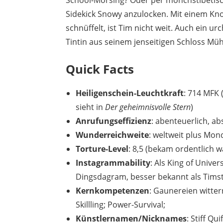
School-Morsing? Oder per mönchstibetisc
Sidekick Snowy anzulocken. Mit einem Knoc
schnüffelt, ist Tim nicht weit. Auch ein 
Tintin aus seinem jenseitigen Schloss Mü
Quick Facts
Heiligenschein-Leuchtkraft
: 714 MFK 
sieht in
Der geheimnisvolle Stern
)
Anrufungseffizienz
: abenteuerlich, ab
Wunderreichweite
: weltweit plus Mon
Torture-Level
: 8,5 (bekam ordentlich w
Instagrammability
: Als King of Unive
Dingsdagram, besser bekannt als Tim
Kernkompetenzen
: Gaunereien witter
Skillling; Power-Survival;
Künstlernamen/Nicknames
: Stiff Q