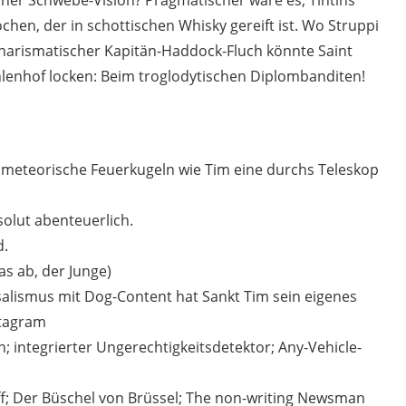
her Schwebe-Vision? Pragmatischer wäre es, Tintins
hen, der in schottischen Whisky gereift ist. Wo Struppi
urcharismatischer Kapitän-Haddock-Fluch könnte Saint
hlenhof locken: Beim troglodytischen Diplombanditen!
(meteorische Feuerkugeln wie Tim eine durchs Teleskop
solut abenteuerlich.
d.
as ab, der Junge)
rsalismus mit Dog-Content hat Sankt Tim sein eigenes
stagram
n; integrierter Ungerechtigkeitsdetektor; Any-Vehicle-
uiff; Der Büschel von Brüssel; The non-writing Newsman