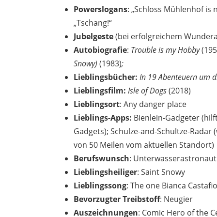
Powerslogans
: „Schloss Mühlenhof is n
„Tschang!“
Jubelgeste
(bei erfolgreichem Wundera
Autobiografie
:
Trouble is my Hobby
(195
Snowy)
(1983)
;
Lieblingsbücher
:
In 19 Abenteuern um di
Lieblingsfilm:
Isle of Dogs
(2018)
Lieblingsort
: Any danger place
Lieblings-Apps:
Bienlein-Gadgeter (hil
Gadgets); Schulze-and-Schultze-Radar 
von 50 Meilen vom aktuellen Standort)
Berufswunsch
: Unterwasserastronaut
Lieblingsheiliger
: Saint Snowy
Lieblingssong
: The one Bianca Castafio
Bevorzugter Treibstoff
: Neugier
Auszeichnungen
: Comic Hero of the C