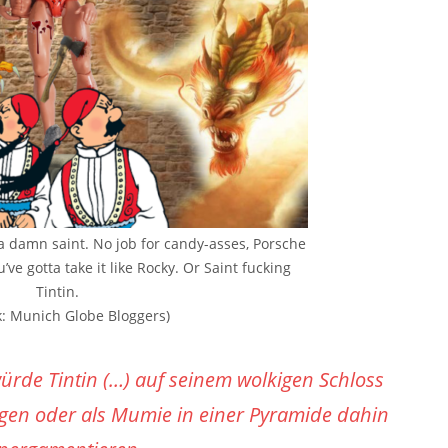
 a damn saint. No job for candy-asses, Porsche
ve gotta take it like Rocky. Or Saint fucking
Tintin.
k: Munich Globe Bloggers)
ürde Tintin (…) auf seinem wolkigen Schloss
gen oder als Mumie in einer Pyramide dahin