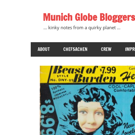
Zum
Inhalt
Munich Globe Bloggers
springen
… kinky notes from a quirky planet …
ABOUT
CHEFSACHEN
CREW
IMP