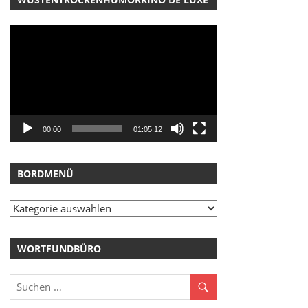
Video-
Player
00:00
01:05:12
BORDMENÜ
Bordmenü
WORTFUNDBÜRO