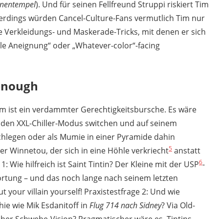
nnentempel
). Und für seinen Fellfreund Struppi riskiert Tim
llerdings würden Cancel-Culture-Fans vermutlich Tim nur
e Verkleidungs- und Maskerade-Tricks, mit denen er sich
elle Aneignung“ oder „Whatever-color“-facing
 enough
im ist ein verdammter Gerechtigkeitsbursche. Es wäre
n den XXL-Chiller-Modus switchen und auf seinem
chlegen oder als Mumie in einer Pyramide dahin
5
r Winnetou, der sich in eine Höhle verkriecht
anstatt
6
1: Wie hilfreich ist Saint Tintin? Der Kleine mit der USP
-
wortung – und das noch lange nach seinem letzten
your villain yourself! Praxistestfrage 2: Und wie
hie wie Mik Esdanitoff in
Flug 714 nach Sidney
? Via Old-