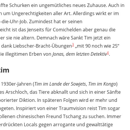
ffte Schurken ein ungemütliches neues Zuhause. Auch in
 um Ungerechtigkeiten aller Art. Allerdings wirkt er im
die-Uhr-Job. Zumindest hat er seinen
eicht ist das Jenseits für Comichelden aber genau die
er sie nie altern. Demnach wäre Sankt Tim jetzt ein
3
ich dank Liebscher-Bracht-Übungen
„mit 90 noch wie 25“
4
die illegitimen Erben von
Jonas, dem letzten Detektiv
.
tim
 1930er-Jahren (
Tim im Lande der Sowjets
,
Tim im Kongo
)
es Arschloch, das Tiere abknallt und sich in einer Sänfte
borierter Diktion. In späteren Folgen wird er mehr und
eten. Inspiriert von einer Traumvision reist Tim sogar
hollenen chinesischen Freund Tschang zu suchen. Immer
nterdrückten Locals gegen arrogante und gewalttätige