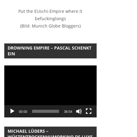
Put the EUschi-Empire where it
befuckinglongs
(Bild: Munich Globe Bloggers)
DROWNING EMPIRE – PASCAL SCHENKT
EIN
Video-
Player
00:00
36:54
MICHAEL LÜDERS –
WÜSTENTROCKENHUMORKINO DE LUXE