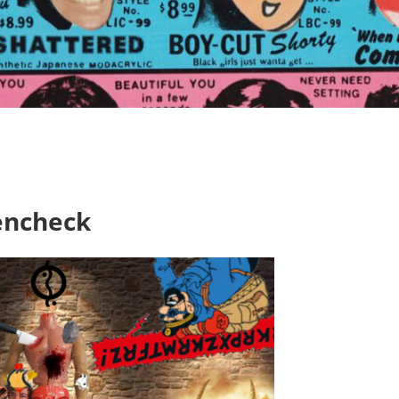
Fitparade - Die MGB-Charts
encheck