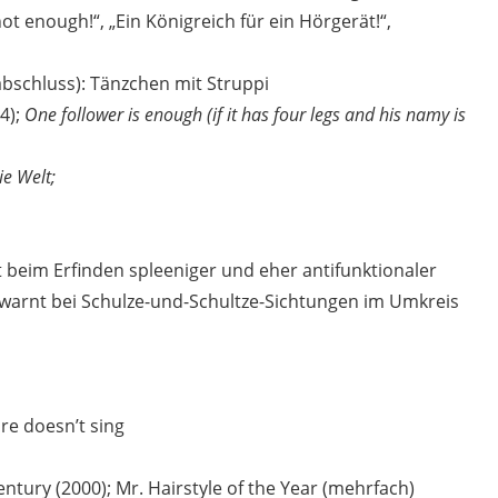
ot enough!“, „Ein Königreich für ein Hörgerät!“,
bschluss): Tänzchen mit Struppi
4);
One follower is enough (if it has four legs and his namy is
e Welt;
ft beim Erfinden spleeniger und eher antifunktionaler
(warnt bei Schulze-und-Schultze-Sichtungen im Umkreis
re doesn’t sing
entury (2000); Mr. Hairstyle of the Year (mehrfach)