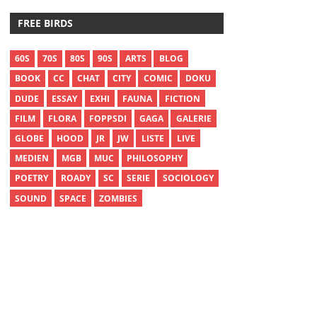
FREE BIRDS
60S
70S
80S
90S
ARTS
BLOG
BOOK
CC
CHAT
CITY
COMIC
DOKU
DUDE
ESSAY
EXHI
FAUNA
FICTION
FILM
FLORA
FOPPSDI
GAGA
GALERIE
GLOBE
HOOD
JR
JW
LISTE
LIVE
MEDIEN
MGB
MUC
PHILOSOPHY
POETRY
ROADY
SC
SERIE
SOCIOLOGY
SOUND
SPACE
ZOMBIES