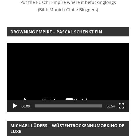
Put the EUschi-Empire where it befuckinglongs
(Bild: Munich Globe Bloggers)
DROWNING EMPIRE – PASCAL SCHENKT EIN
Video-
Player
00:00
36:54
MICHAEL LÜDERS – WÜSTENTROCKENHUMORKINO DE
LUXE