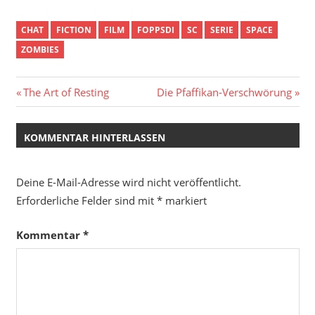
CHAT
FICTION
FILM
FOPPSDI
SC
SERIE
SPACE
ZOMBIES
Beitragsnavigation
Vorheriger
Nächster
The Art of Resting
Die Pfaffikan-Verschwörung
Beitrag:
Beitrag:
KOMMENTAR HINTERLASSEN
Deine E-Mail-Adresse wird nicht veröffentlicht.
Erforderliche Felder sind mit
*
markiert
Kommentar
*