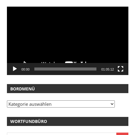
Video-
Player
00:00
01:05:12
BORDMENÜ
Bordmenü
WORTFUNDBÜRO