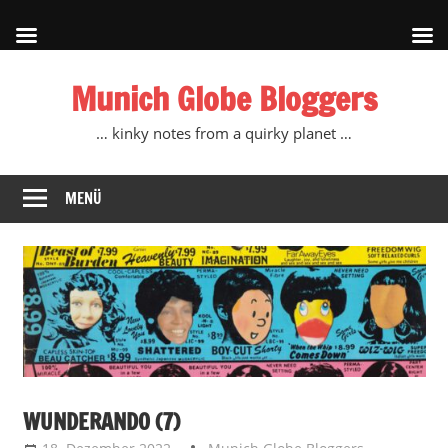
Zum
Munich Globe Bloggers
Inhalt
springen
… kinky notes from a quirky planet …
MENÜ
WUNDERANDO (7)