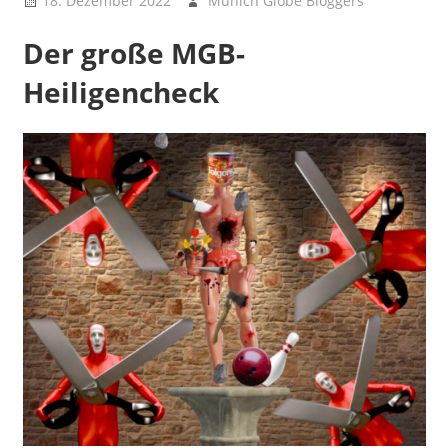
18. Dezember 2022
Munich Globe Bloggers
Fitparade
Der große MGB-
- Die
MGB-
Heiligencheck
Charts