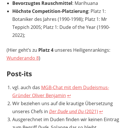
Bevorzugtes Rauschmittel
: Marihuana
Höchste Competition-Platzierung
: Platz 1:
Botaniker des Jahres (1990-1998); Platz 1: Mr
Teppich 2005; Platz 1: Dude of the Year (1990-
2022);
(Hier geht’s zu
Platz 4
unseres Heiligenrankings:
Wunderando 8
)
Post-its
vgl. auch das
MGB-Chat mit dem Dudeismus-
Gründer Oliver Benjamin
↩︎
Wir beziehen uns auf die krautige Übersetzung
unseres Chefs in
Der Dude und Du
(2021)
↩︎
Ausgerechnet im Duden finden wir keinen Eintrag
zum Begriff
Dude
. Solange das so bleibt,