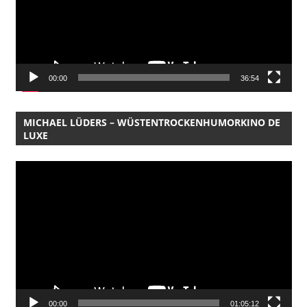
00:00
36:54
MICHAEL LÜDERS – WÜSTENTROCKENHUMORKINO DE
LUXE
Video-
Player
00:00
01:05:12