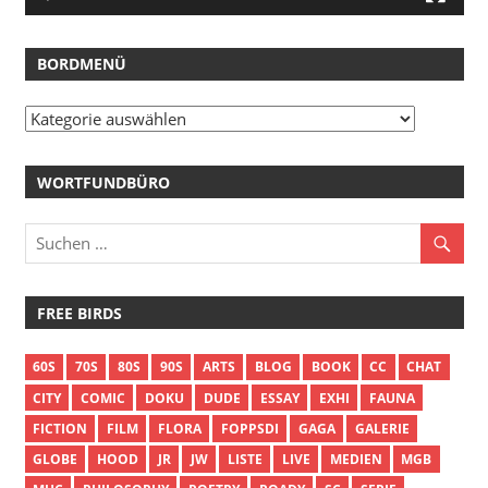
BORDMENÜ
Bordmenü
WORTFUNDBÜRO
FREE BIRDS
60S
70S
80S
90S
ARTS
BLOG
BOOK
CC
CHAT
CITY
COMIC
DOKU
DUDE
ESSAY
EXHI
FAUNA
FICTION
FILM
FLORA
FOPPSDI
GAGA
GALERIE
GLOBE
HOOD
JR
JW
LISTE
LIVE
MEDIEN
MGB