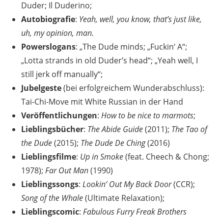
Duder; Il Duderino;
Autobiografie
:
Yeah, well, you know, that’s just like,
uh, my opinion, man.
Powerslogans
: „The Dude minds; „Fuckin‘ A“;
„Lotta strands in old Duder’s head“; „Yeah well, I
still jerk off manually“;
Jubelgeste
(bei erfolgreichem Wunderabschluss):
Tai-Chi-Move mit White Russian in der Hand
Veröffentlichungen
:
How to be nice to marmots
;
Lieblingsbücher
:
The Abide Guide
(2011);
The Tao of
the Dude
(2015);
The Dude De Ching
(2016)
Lieblingsfilme
:
Up in Smoke
(feat. Cheech & Chong;
1978);
Far Out Man
(1990)
Lieblingssongs
:
Lookin‘ Out My Back Door
(CCR);
Song of the Whale
(Ultimate Relaxation);
Lieblingscomic
:
Fabulous Furry Freak Brothers