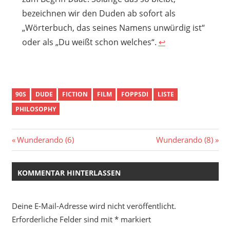
bezeichnen wir den Duden ab sofort als
„Wörterbuch, das seines Namens unwürdig ist“
oder als „Du weißt schon welches“.
↩︎
90S
DUDE
FICTION
FILM
FOPPSDI
LISTE
PHILOSOPHY
Beitragsnavigation
Vorheriger
Nächster
Wunderando (6)
Wunderando (8)
Beitrag:
Beitrag:
KOMMENTAR HINTERLASSEN
Deine E-Mail-Adresse wird nicht veröffentlicht.
Erforderliche Felder sind mit
*
markiert