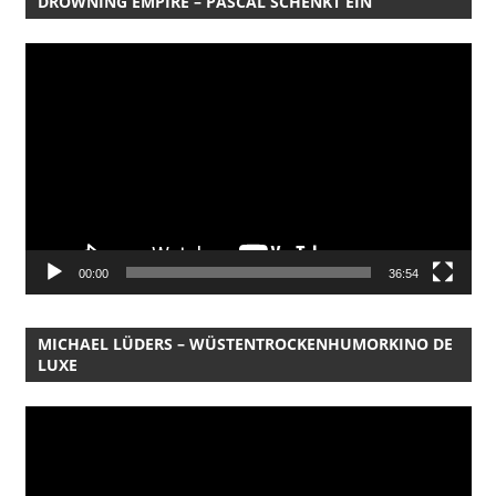
DROWNING EMPIRE – PASCAL SCHENKT EIN
Video-
Player
00:00
36:54
MICHAEL LÜDERS – WÜSTENTROCKENHUMORKINO DE
LUXE
Video-
Player