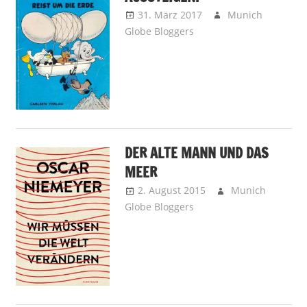
31. März 2017
Munich
Globe Bloggers
Away is Away –
Reisenotizen
,
Brainbooster -
Kopfnüsse
DER ALTE MANN UND DAS
MEER
2. August 2015
Munich
Globe Bloggers
Brainbooster -
Kopfnüsse