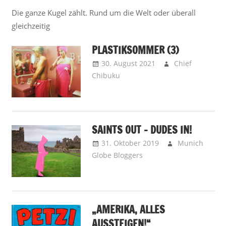
Die ganze Kugel zählt. Rund um die Welt oder überall
gleichzeitig
PLASTIKSOMMER (3)
30. August 2021
Chief
Chibuku
Cheap Thought - Cute
Notes on Stuff
SAINTS OUT – DUDES IN!
31. Oktober 2019
Munich
Globe Bloggers
Fitparade - Die
MGB-Charts
„AMERIKA, ALLES
AUSSTEIGEN!“