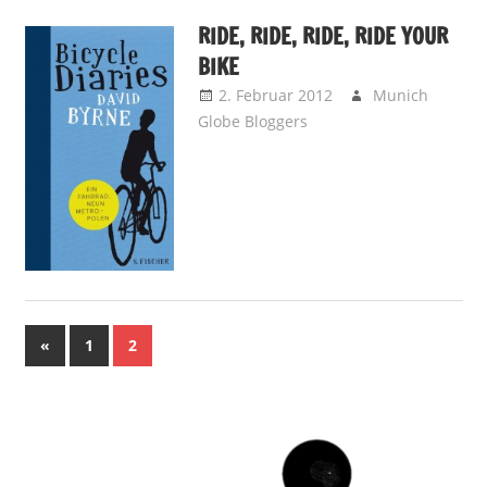
RIDE, RIDE, RIDE, RIDE YOUR
BIKE
2. Februar 2012
Munich
Globe Bloggers
Away is Away –
Reisenotizen
,
Brainbooster -
Kopfnüsse
Seitennummerierung
Vorherige
«
1
2
Beiträge
der
Beiträge