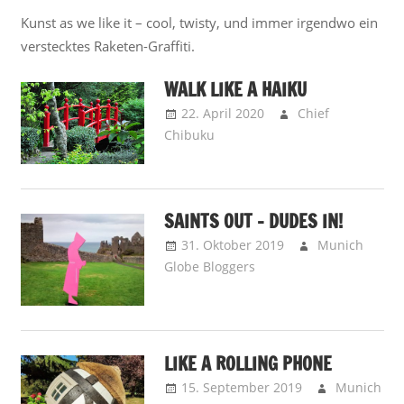
Kunst as we like it – cool, twisty, und immer irgendwo ein
verstecktes Raketen-Graffiti.
WALK LIKE A HAIKU
22. April 2020
Chief
Chibuku
Away is Away –
Reisenotizen
,
Lokus Pokus -
Place Spotting
SAINTS OUT – DUDES IN!
31. Oktober 2019
Munich
Globe Bloggers
Fitparade - Die
MGB-Charts
LIKE A ROLLING PHONE
15. September 2019
Munich