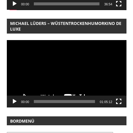
00:00
36:54
MICHAEL LÜDERS – WÜSTENTROCKENHUMORKINO DE
LUXE
Video-
Player
00:00
01:05:12
BORDMENÜ