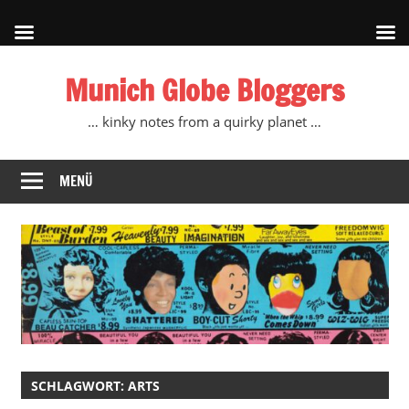
Zum
Munich Globe Bloggers
Inhalt
springen
… kinky notes from a quirky planet …
MENÜ
SCHLAGWORT:
ARTS