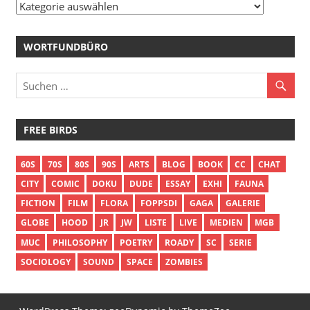
Bordmenü
WORTFUNDBÜRO
FREE BIRDS
60S
70S
80S
90S
ARTS
BLOG
BOOK
CC
CHAT
CITY
COMIC
DOKU
DUDE
ESSAY
EXHI
FAUNA
FICTION
FILM
FLORA
FOPPSDI
GAGA
GALERIE
GLOBE
HOOD
JR
JW
LISTE
LIVE
MEDIEN
MGB
MUC
PHILOSOPHY
POETRY
ROADY
SC
SERIE
SOCIOLOGY
SOUND
SPACE
ZOMBIES