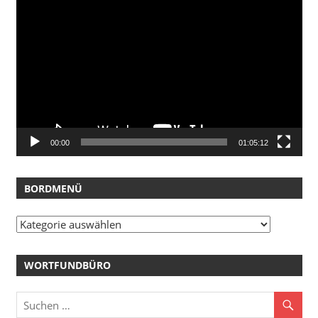
Video-
Player
00:00
01:05:12
BORDMENÜ
Bordmenü
WORTFUNDBÜRO