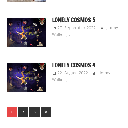
LONELY COSMOS 5
27. September 2022
Jimmy
Walker Jr.
Bigger than Death –
Storys
LONELY COSMOS 4
22. August 2022
Jimmy
Walker Jr.
Bigger than Death –
Storys
Seitennummerierung
Nächste
1
2
3
»
Beiträge
der