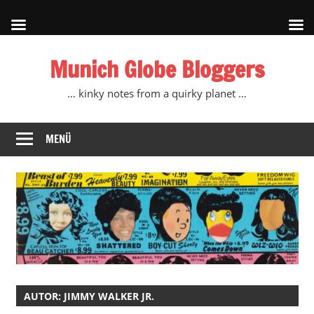
Zum
Munich Globe Bloggers
Inhalt
springen
… kinky notes from a quirky planet …
MENÜ
AUTOR:
JIMMY WALKER JR.