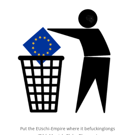
Beiträge
Put the EUschi-Empire where it befuckinglongs