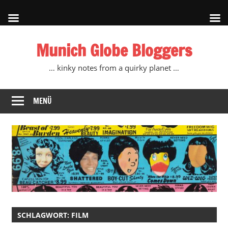
Zum
Munich Globe Bloggers
Inhalt
springen
… kinky notes from a quirky planet …
MENÜ
SCHLAGWORT:
FILM