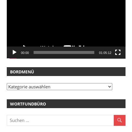
Player
00:00
01:05:12
BORDMENÜ
Bordmenü
WORTFUNDBÜRO