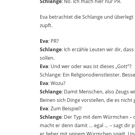
Schlange
: Nö. Ich mach hier nur PR.
Eva betrachtet die Schlange und überlegt 
zupft.
Eva
: PR?
Schlange
: Ich erzähle Leuten wir dir, dass
sollen.
Eva
: Und wer oder was ist dieses „Gott“?
Schlange: Ein Religionsdienstleister. Bes
Eva
: Wozu?
Schlange
: Damit Menschen, also Zeugs 
Beinen sich Dinge vorstellen, die es nicht 
Eva
: Zum Beispiel?
Schlange
: Der Typ mit dem Würmchen – oo
macht er denn damit … egal … – sagt dir p
er lieber mit seinem Würmchen spielt. Und 