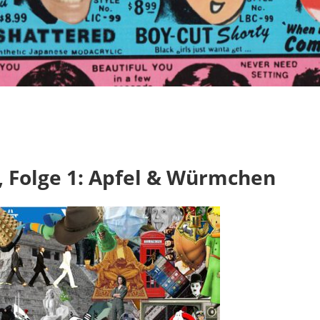
Bigger than Death – Storys
, Folge 1: Apfel & Würmchen