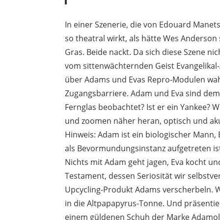
In einer Szenerie, die von Edouard Mane
so theatral wirkt, als hätte Wes Anderson
Gras. Beide nackt. Da sich diese Szene ni
vom sittenwächternden Geist Evangelikal-
über Adams und Evas Repro-Modulen wahl
Zugangsbarriere. Adam und Eva sind demn
Fernglas beobachtet? Ist er ein Yankee? Wi
und zoomen näher heran, optisch und aku
Hinweis: Adam ist ein biologischer Mann, 
als Bevormundungsinstanz aufgetreten ist,
Nichts mit Adam geht jagen, Eva kocht un
Testament, dessen Seriosität wir selbstve
Upcycling-Produkt Adams verscherbeln. W
in die Altpapapyrus-Tonne. Und präsentie
einem güldenen Schuh der Marke Adamolo 