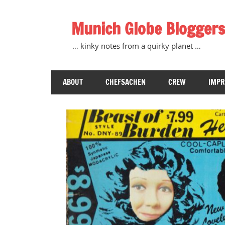
Zum
Inhalt
Munich Globe Bloggers
springen
… kinky notes from a quirky planet …
ABOUT
CHEFSACHEN
CREW
IMP