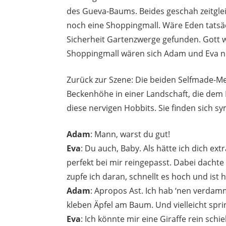
des Gueva-Baums. Beides geschah zeitglei
noch eine Shoppingmall. Wäre Eden tatsä
Sicherheit Gartenzwerge gefunden. Gott wa
Shoppingmall wären sich Adam und Eva ni
Zurück zur Szene: Die beiden Selfmade-M
Beckenhöhe in einer Landschaft, die dem 
diese nervigen Hobbits. Sie finden sich
Adam
: Mann, warst du gut!
Eva
: Du auch, Baby. Als hätte ich dich ex
perfekt bei mir reingepasst. Dabei dacht
zupfe ich daran, schnellt es hoch und ist 
Adam
: Apropos Ast. Ich hab ‘nen verdam
kleben Äpfel am Baum. Und vielleicht spri
Eva
: Ich könnte mir eine Giraffe rein sch