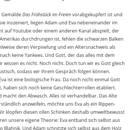
ts Gemälde
Das Frühstück im Freien
vorabgekupfert ist und
 sie inszeniert, liegen Adam und Eva nebeneinander im
cht auf Youtube oder einem anderen Kanal abspielt, der
Amerikas durchdrungen ist, fehlen die schwarzen Balken
weise deren Verpixelung und ein Altersnachweis als
ach keine Yankees. Und Gott, der das alles mit dem
r wissen es nicht. Noch nicht. Doch tun wir es Gott gleich
stisch, sodass wir ihrem Gespräch folgen können.
Eva ist eine biologische Frau. Da noch nicht einmal Gott
 haben sich noch keine Geschlechterrollen etabliert.
d macht den Abwasch. Alles ist verhandelbar. Das Alte
rständlich anzweifeln, möchte uns Eva als ein Rippen-
ir klopfen diesen ollen Schinken deshalb umweltbewusst
ren unsere eigene Theorie: Eva entband sich selbst aus
Blahnik. Und Adam schnitzte sich selbst aus dem Holz