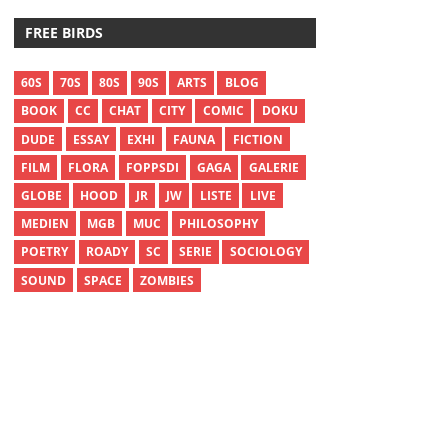
FREE BIRDS
60S
70S
80S
90S
ARTS
BLOG
BOOK
CC
CHAT
CITY
COMIC
DOKU
DUDE
ESSAY
EXHI
FAUNA
FICTION
FILM
FLORA
FOPPSDI
GAGA
GALERIE
GLOBE
HOOD
JR
JW
LISTE
LIVE
MEDIEN
MGB
MUC
PHILOSOPHY
POETRY
ROADY
SC
SERIE
SOCIOLOGY
SOUND
SPACE
ZOMBIES