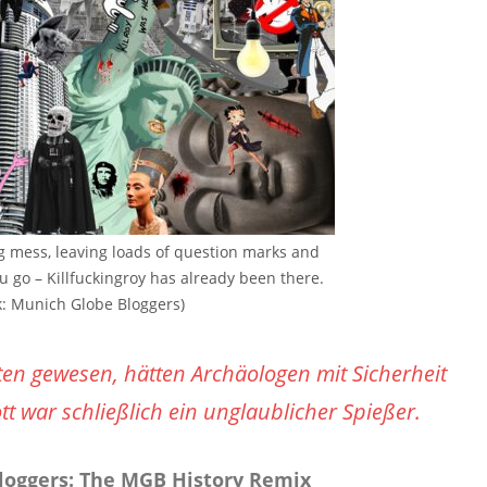
ing mess, leaving loads of question marks and
 go – Killfuckingroy has already been there.
k: Munich Globe Bloggers)
ten gewesen, hätten Archäologen mit Sicherheit
 war schließlich ein unglaublicher Spießer.
loggers: The MGB History Remix