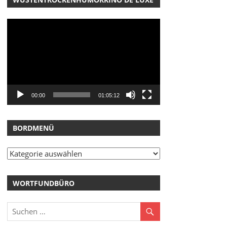
Video-
Player
00:00
01:05:12
BORDMENÜ
Bordmenü
WORTFUNDBÜRO