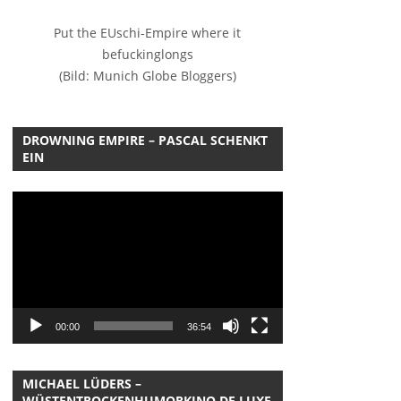
Put the EUschi-Empire where it
befuckinglongs
(Bild: Munich Globe Bloggers)
DROWNING EMPIRE – PASCAL SCHENKT
EIN
Video-
Player
00:00
36:54
MICHAEL LÜDERS –
WÜSTENTROCKENHUMORKINO DE LUXE