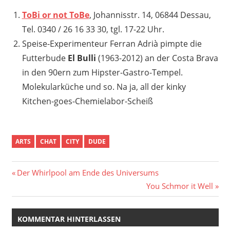
ToBi or not ToBe
, Johannisstr. 14, 06844 Dessau,
Tel. 0340 / 26 16 33 30, tgl. 17-22 Uhr.
Speise-Experimenteur Ferran Adrià pimpte die
Futterbude
El Bulli
(1963-2012) an der Costa Brava
in den 90ern zum Hipster-Gastro-Tempel.
Molekularküche und so. Na ja, all der kinky
Kitchen-goes-Chemielabor-Scheiß
ARTS
CHAT
CITY
DUDE
Beitragsnavigation
Vorheriger
Der Whirlpool am Ende des Universums
Beitrag:
Nächster
You Schmor it Well
Beitrag:
KOMMENTAR HINTERLASSEN