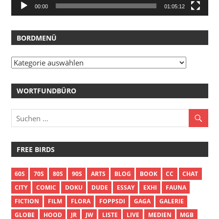
00:00
01:05:12
BORDMENÜ
Bordmenü
WORTFUNDBÜRO
FREE BIRDS
60S
70S
80S
90S
ARTS
BLOG
BOOK
CC
CHAT
CITY
COMIC
DOKU
DUDE
ESSAY
EXHI
FAUNA
FICTION
FILM
FLORA
FOPPSDI
GAGA
GALERIE
GLOBE
HOOD
JR
JW
LISTE
LIVE
MEDIEN
MGB