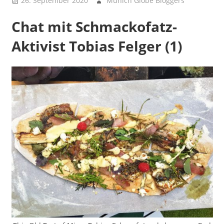
26. September 2020
Munich Globe Bloggers
Hey
Dude! –
Chat mit Schmackofatz-
Unser
Special-
Aktivist Tobias Felger (1)
Guests-
Couching
Lokus
Pokus -
Place
Spotting