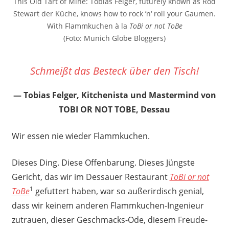
This Old Tart of Mine: Tobias Felger, futurely known as Rod
Stewart der Küche, knows how to rock ’n‘ roll your Gaumen.
With Flammkuchen à la
ToBi or not ToBe
(Foto: Munich Globe Bloggers)
Schmeißt das Besteck über den Tisch!
Tobias Felger, Kitchenista und Mastermind von
TOBI OR NOT TOBE, Dessau
Wir essen nie wieder Flammkuchen.
Dieses Ding. Diese Offenbarung. Dieses Jüngste
Gericht, das wir im Dessauer Restaurant
ToBi or not
1
ToBe
gefuttert haben, war so außerirdisch genial,
dass wir keinem anderen Flammkuchen-Ingenieur
zutrauen, dieser Geschmacks-Ode, diesem Freude-