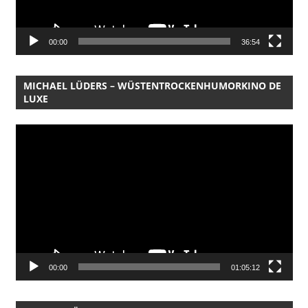
00:00
36:54
MICHAEL LÜDERS – WÜSTENTROCKENHUMORKINO DE
LUXE
Video-
Player
00:00
01:05:12