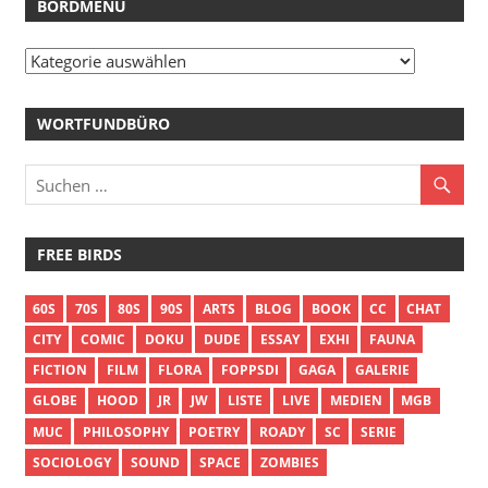
BORDMENÜ
Bordmenü
WORTFUNDBÜRO
FREE BIRDS
60S
70S
80S
90S
ARTS
BLOG
BOOK
CC
CHAT
CITY
COMIC
DOKU
DUDE
ESSAY
EXHI
FAUNA
FICTION
FILM
FLORA
FOPPSDI
GAGA
GALERIE
GLOBE
HOOD
JR
JW
LISTE
LIVE
MEDIEN
MGB
MUC
PHILOSOPHY
POETRY
ROADY
SC
SERIE
SOCIOLOGY
SOUND
SPACE
ZOMBIES