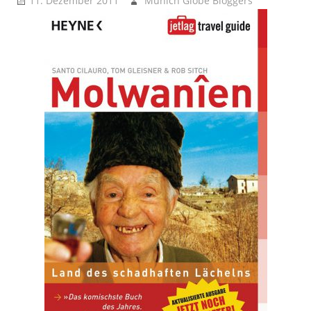
11. Dezember 2011
Munich Globe Bloggers
Away i
Away –
Reisenoti
Brainboos
- Kopfnüs