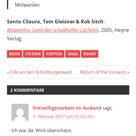
Molwanîen
Santo Cilauro, Tom Gleisner & Rob Sitch
:
Molwanîen. Land des schadhaften Lächelns
, 2005, Heyne
Verlag
BOOK
FICTION
FOPPSDI
GAGA
ROADY
Beitragsnavigation
Vorheriger
Nächster
Ode an den Schildbürgerwald
Return of the Ironauts
Beitrag:
Beitrag:
2 KOMMENTARE
Freiwilligenarbeit im Ausland
sagt:
3. Februar 2017 um 15:53 Uhr
Ich war da. Wird überschätzt.