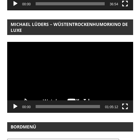
00:00
36:54
MICHAEL LÜDERS – WÜSTENTROCKENHUMORKINO DE
LUXE
Video-
Player
00:00
01:05:12
BORDMENÜ