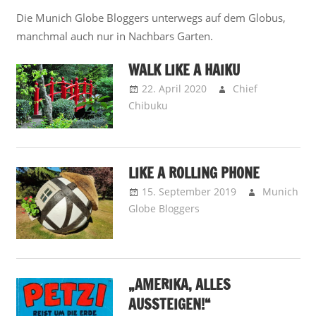
Die Munich Globe Bloggers unterwegs auf dem Globus,
manchmal auch nur in Nachbars Garten.
WALK LIKE A HAIKU
22. April 2020
Chief
Chibuku
Away is Away –
Reisenotizen
,
Lokus Pokus -
Place Spotting
LIKE A ROLLING PHONE
15. September 2019
Munich
Globe Bloggers
Away is Away –
Reisenotizen
,
Lokus
Pokus - Place Spotting
,
We talkin’ to you! -
Editorial
„AMERIKA, ALLES
AUSSTEIGEN!“