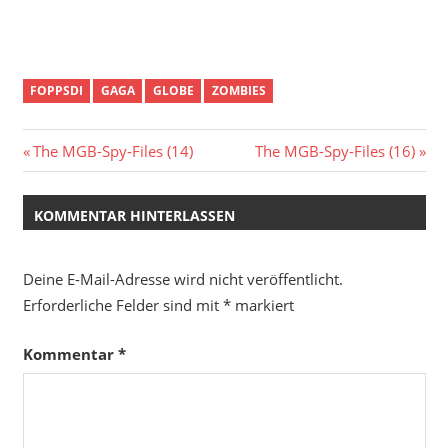
FOPPSDI
GAGA
GLOBE
ZOMBIES
Beitragsnavigation
Vorheriger
Nächster
The MGB-Spy-Files (14)
The MGB-Spy-Files (16)
Beitrag:
Beitrag:
KOMMENTAR HINTERLASSEN
Deine E-Mail-Adresse wird nicht veröffentlicht.
Erforderliche Felder sind mit
*
markiert
Kommentar
*