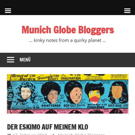
Zum
Munich Globe Bloggers
Inhalt
springen
… kinky notes from a quirky planet …
MENÜ
DER ESKIMO AUF MEINEM KLO