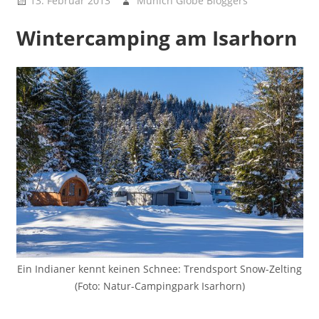
13. Februar 2013
Munich Globe Bloggers
Chatalot
- MGBs
Wintercamping am Isarhorn
Tafelrunde
,
Lokus Pokus
- Place
Spotting
Ein Indianer kennt keinen Schnee: Trendsport Snow-Zelting
(Foto: Natur-Campingpark Isarhorn)