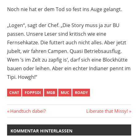
Noch nie hat er dem Tod so fest ins Auge gelangt.
„Logen“, sagt der Chef. „Die Story muss ja zur BU
passen. Unsere Leser sind kritisch wie eine
Fernsehkatze. Die futtert auch nicht alles. Aber jetzt
jubelt, wir fahren Campen. Quasi Betriebsausflug.
Wem ’s im Zelt zu zapfig is‘, darf sich eine Blockhütte
bauen oder leihen. Aber ein echter Indianer pennt im
Tipi. Howgh!“
CHAT
FOPPSDI
MGB
MUC
ROADY
Beitragsnavigation
Vorheriger
Nächster
Handtuch dabei?
Liberate that Missy!
Beitrag:
Beitrag:
KOMMENTAR HINTERLASSEN