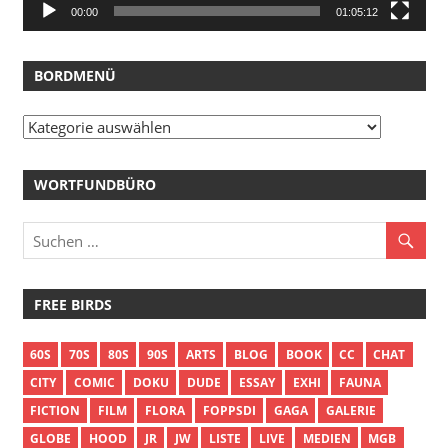
00:00
01:05:12
BORDMENÜ
Bordmenü
WORTFUNDBÜRO
FREE BIRDS
60S
70S
80S
90S
ARTS
BLOG
BOOK
CC
CHAT
CITY
COMIC
DOKU
DUDE
ESSAY
EXHI
FAUNA
FICTION
FILM
FLORA
FOPPSDI
GAGA
GALERIE
GLOBE
HOOD
JR
JW
LISTE
LIVE
MEDIEN
MGB